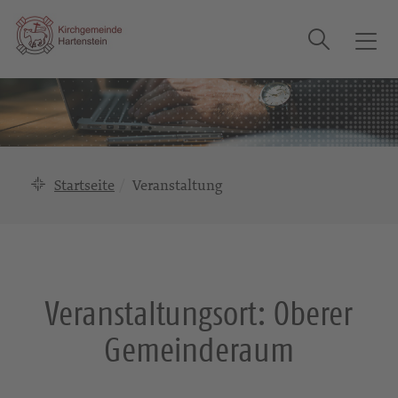
Suche
T
o
g
g
l
e
n
Startseite
Veranstaltung
a
v
i
g
a
Veranstaltungsort:
Oberer
t
i
Gemeinderaum
o
n