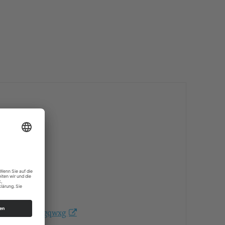
yI7H-k3DM6Agqwxg