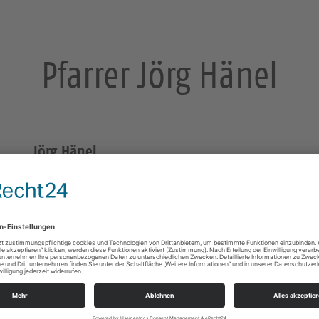
Pfarrer Jörg Hänel
Jörg Hänel
Pfarrer
Kirchgasse 3
08118
Hartenstein
Telefon:
+49376055114
E-Mail:
Joerg.Haenel@evlks.de
Web:
https://www.youtube.com/channel/UCcTnwCK