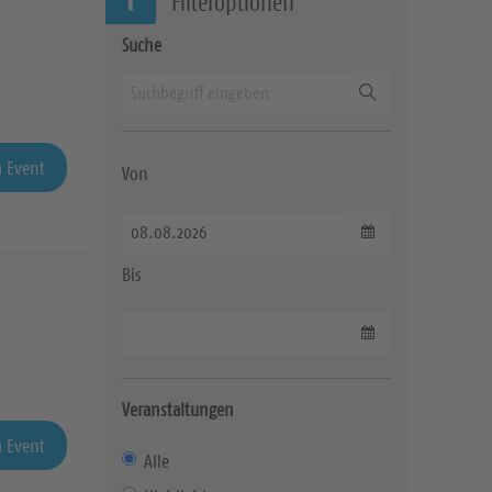
Filteroptionen
Suche
Suchen
 Event
Von
Datum wählen
Bis
Datum wählen
Veranstaltungen
 Event
Alle