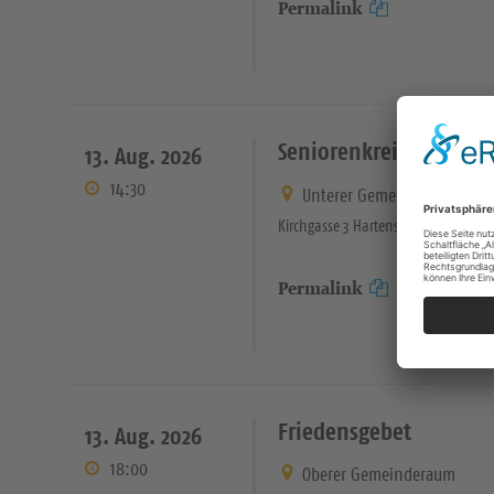
Permalink
Seniorenkreis
13. Aug. 2026
14:30
Unterer Gemeinderaum
Kirchgasse 3 Hartenstein
Permalink
Friedensgebet
13. Aug. 2026
18:00
Oberer Gemeinderaum