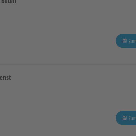
 Beten
Zum
enst
Zum