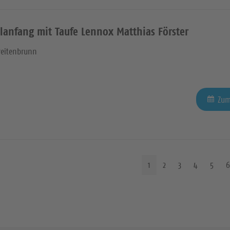
lanfang mit Taufe Lennox Matthias Förster
reitenbrunn
Zum
1
2
3
4
5
6