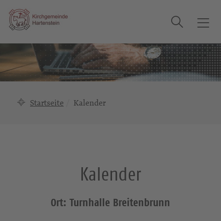
Suche
T
o
g
g
l
e
n
Startseite
Kalender
a
v
i
g
a
Kalender
t
i
o
Ort: Turnhalle Breitenbrunn
n