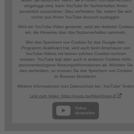
Seiten Sie besuchen. Wenn Sie in Ihrem YouTube-Account
eingeloggt sind, kann YouTube Ihr Surfverhalten Ihnen
persönlich zuzuordnen. Dies verhindern Sie, indem Sie sich
vorher aus Ihrem YouTube-Account ausloggen.
Wird ein YouTube-Video gestartet, setzt der Anbieter Cookies
ein, die Hinweise über das Nutzerverhalten sammeln.
Wer das Speichern von Cookies für das Google-Ads-
Programm deaktiviert hat, wird auch beim Anschauen von
YouTube-Videos mit keinen solchen Cookies rechnen
müssen. YouTube legt aber auch in anderen Cookies nicht-
personenbezogene Nutzungsinformationen ab. Möchten Sie
dies verhindern, so müssen Sie das Speichern von Cookies
im Browser blockieren.
Weitere Informationen zum Datenschutz bei „YouTube“ finde
Sie in der Datenschutzerklärung des Anbieters unter:
Link zum Video: https://youtu.be/NlsnQrpvo-E
https://www.google.de/intl/de/policies/privacy/
Video
abspielen