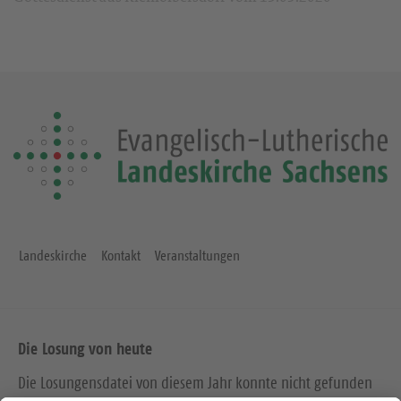
mit keinen solchen Cookies rechnen müssen. YouTube legt a
auch in anderen Cookies nicht-personenbezogene
Nutzungsinformationen ab. Möchten Sie dies verhindern, so
müssen Sie das Speichern von Cookies im Browser blockiere
Weitere Informationen zum Datenschutz bei „YouTube“ finden
in der Datenschutzerklärung des Anbieters unter:
https://www.google.de/intl/de/policies/privacy/
Landeskirche
Kontakt
Veranstaltungen
Die Losung von heute
Die Losungensdatei von diesem Jahr konnte nicht gefunden