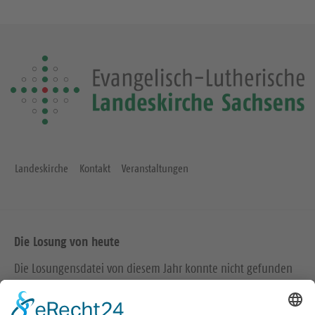
Landeskirche
Kontakt
Veranstaltungen
Die Losung von heute
Die Losungensdatei von diesem Jahr konnte nicht gefunden
werden. Wie das Problem gelöst werden kann, können Sie
hier
nachlesen.