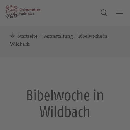
Suche
T
o
g
Startseite
Veranstaltung
Bibelwoche in
g
l
Wildbach
e
n
a
v
i
g
Bibelwoche in
a
t
Wildbach
i
o
n