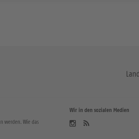
Land
Wir in den sozialen Medien
en werden. Wie das
B
A
b
e
o