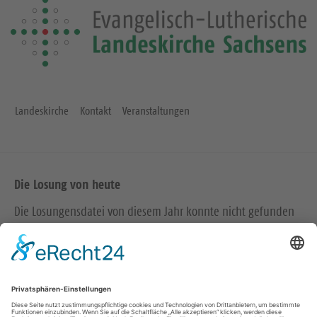
Landeskirche
Kontakt
Veranstaltungen
Die Losung von heute
Die Losungensdatei von diesem Jahr konnte nicht gefunden
werden. Wie das Problem gelöst werden kann, können Sie
hier
nachlesen.
Wir in den sozialen Medien