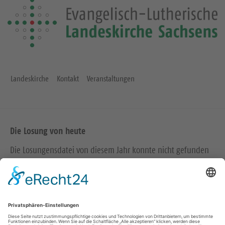
Landeskirche
Kontakt
Veranstaltungen
Die Losung von heute
Die Losungensdatei von diesem Jahr konnte nicht gefunden
werden. Wie das Problem gelöst werden kann, können Sie
hier
nachlesen.
Wir in den sozialen Medien