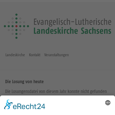
Landeskirche
Kontakt
Veranstaltungen
Die Losung von heute
Die Losungensdatei von diesem Jahr konnte nicht gefunden
werden. Wie das Problem gelöst werden kann, können Sie
hier
nachlesen.