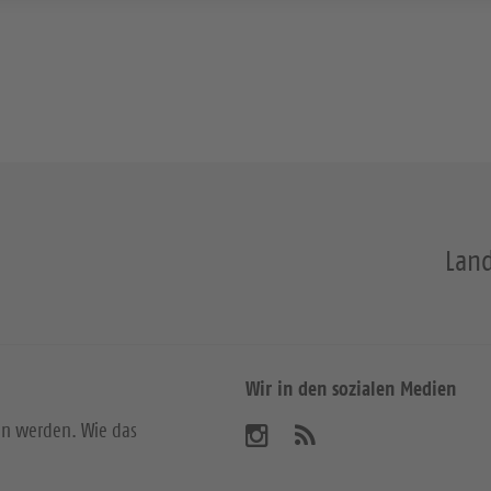
Land
Wir in den sozialen Medien
en werden. Wie das
B
A
b
e
o