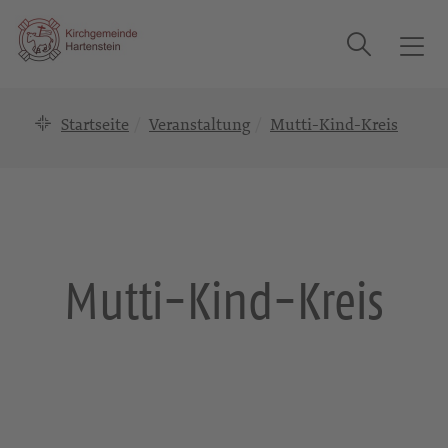
Suche
T
o
g
Startseite
Veranstaltung
Mutti-Kind-Kreis
g
l
e
n
a
v
i
Mutti-Kind-Kreis
g
a
t
i
o
n