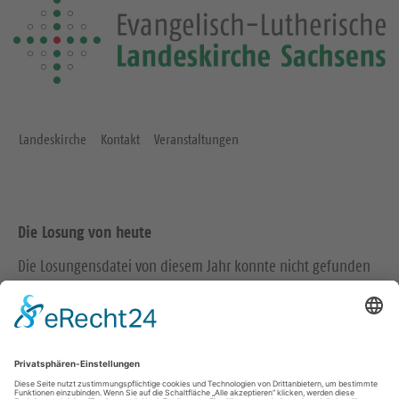
Landeskirche
Kontakt
Veranstaltungen
Die Losung von heute
Die Losungensdatei von diesem Jahr konnte nicht gefunden
werden. Wie das Problem gelöst werden kann, können Sie
hier
nachlesen.
Wir in den sozialen Medien