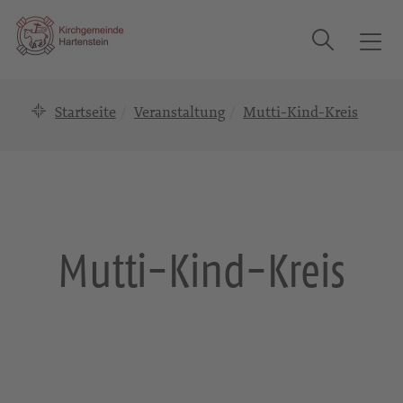
Suche
T
o
g
Startseite
Veranstaltung
Mutti-Kind-Kreis
g
l
e
n
a
v
i
Mutti-Kind-Kreis
g
a
t
i
o
n