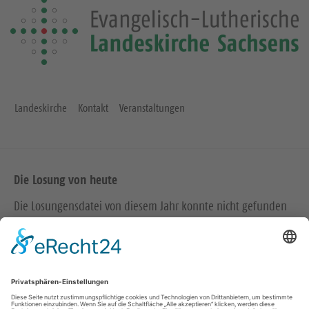
Landeskirche
Kontakt
Veranstaltungen
Die Losung von heute
Die Losungensdatei von diesem Jahr konnte nicht gefunden
werden. Wie das Problem gelöst werden kann, können Sie
hier
nachlesen.
Wir in den sozialen Medien