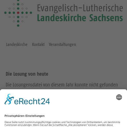
Landeskirche
Kontakt
Veranstaltungen
Die Losung von heute
Die Losungensdatei von diesem Jahr konnte nicht gefunden
werden. Wie das Problem gelöst werden kann, können Sie
hier
nachlesen.
Wir in den sozialen Medien