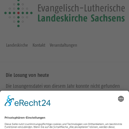
Landeskirche
Kontakt
Veranstaltungen
Die Losung von heute
Die Losungensdatei von diesem Jahr konnte nicht gefunden
werden. Wie das Problem gelöst werden kann, können Sie
hier
nachlesen.
Wir in den sozialen Medien