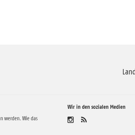
Land
Wir in den sozialen Medien
en werden. Wie das
B
A
b
e
o