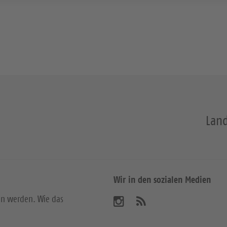
Land
Wir in den sozialen Medien
en werden. Wie das
B
A
b
e
o