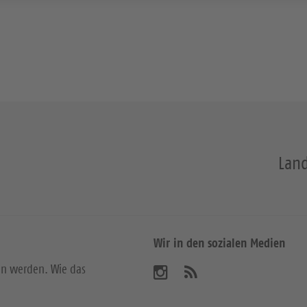
Land
Wir in den sozialen Medien
en werden. Wie das
B
A
b
e
o