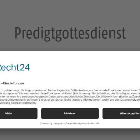
Predigtgottesdienst
 Pfarrer Hänel, er bewirbt sich auf unsere Pfarrstelle.
unde statt.