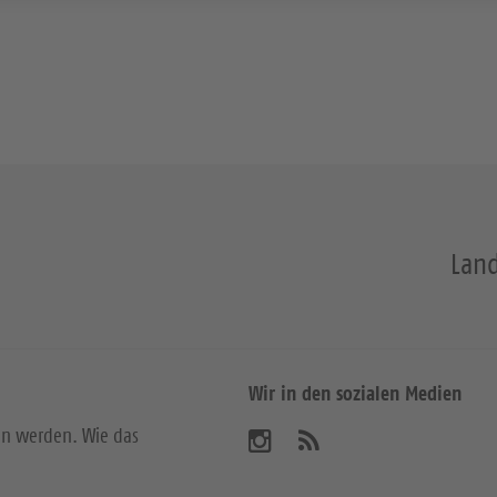
Land
Wir in den sozialen Medien
en werden. Wie das
B
A
b
e
o