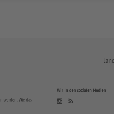
Land
Wir in den sozialen Medien
en werden. Wie das
B
A
b
e
o