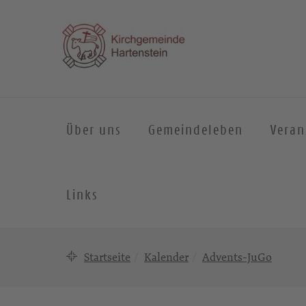
Über uns
Gemeindeleben
Veran
Links
Startseite
Kalender
Advents-JuGo