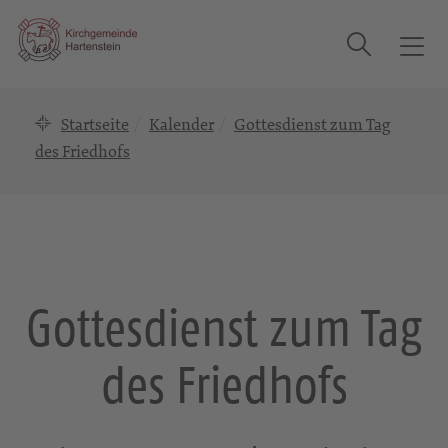
Suche
T
o
g
Startseite
Kalender
Gottesdienst zum Tag
g
l
des Friedhofs
e
n
a
v
i
g
Gottesdienst zum Tag
a
t
des Friedhofs
i
o
n