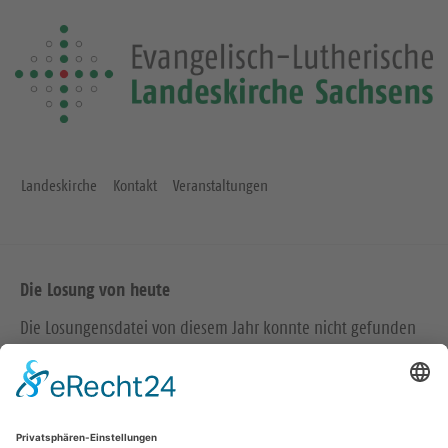
Landeskirche
Kontakt
Veranstaltungen
Die Losung von heute
Die Losungensdatei von diesem Jahr konnte nicht gefunden
werden. Wie das Problem gelöst werden kann, können Sie
hier
nachlesen.