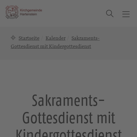
Suche
T
o
g
Startseite
Kalender
Sakraments-
g
l
Gottesdienst mit Kindergottesdienst
e
n
a
v
i
g
Sakraments-
a
t
Gottesdienst mit
i
o
n
Kindergottesdienst